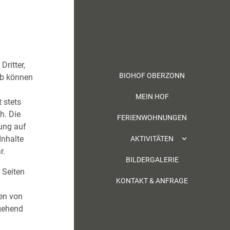
ritter,
BIOHOF OBERZONN
lb können
MEIN HOF
t stets
h. Die
FERIENWOHNUNGEN
kung auf
Inhalte
AKTIVITÄTEN
r.
BILDERGALERIE
 Seiten
KONTAKT & ANFRAGE
en von
gehend