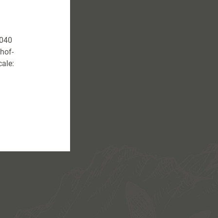
9040
hof-
ale: